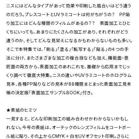
ニスにはどんなタイプがあって効果や印刷した風合いはどう違う
のだろう。プレスコートとUVラミコートは何がちがうの？ PP貼
り加工にはどんな種類のフィルムがあるの？？ 表面加工とひと
くちにいっても、あまりにたくさんの加工があり、それぞれがどう
違うのか、そしてどんな見栄えになるかもわからないものも多い。
そこで本特集では、「刷る」「塗る」「転写する」「貼る」の４つの手
法に分け、またさまざまな加工の複合技なども加え、機能面・意
匠面の両方から、表面加工のあれこれを、基礎から応用までじっ
くり調べて徹底大特集。ニスの違いやUVラミコートのホログラム
見本、各種PP貼りなどの見本が88種類まとまった表面加工見本
帳の決定版「表面加工サンプルBOOK」付き。
★表紙のヒミツ
一見すると、どんな印刷加工の組み合わせかわからないかもし
れない。今号の表紙は、オーテックのレンズフィルムをコートボー
ル紙に貼り、その上からCMYK＋白をUVオフセット印刷。さらに